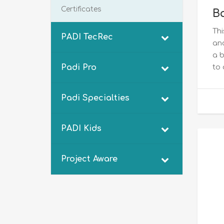
Certificates
Ba
Thi
PADI TecRec
and
a 
Padi Pro
to 
Padi Specialties
PADI Kids
Project Aware