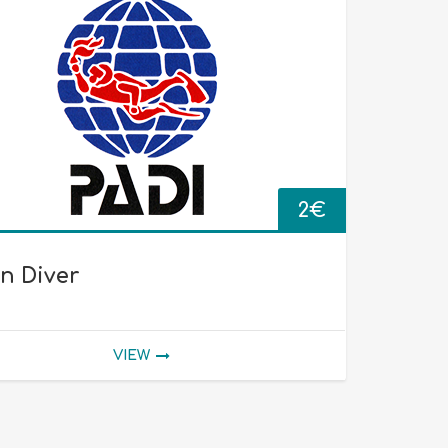
2
€
in Diver
VIEW