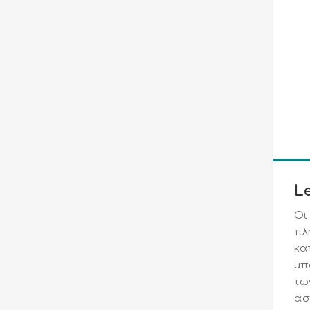
Le
Οι
πλ
κα
μπ
τω
ασ