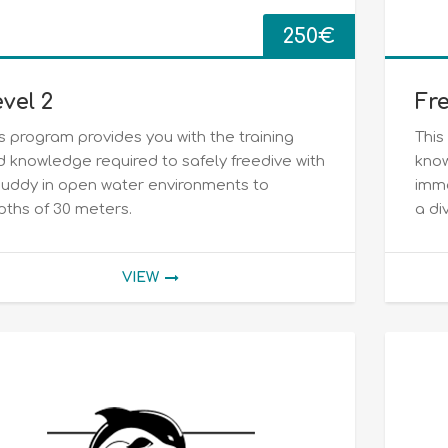
250
€
vel 2
Fr
s program provides you with the training
This
 knowledge required to safely freedive with
know
buddy in open water environments to
imme
ths of 30 meters.
a di
VIEW