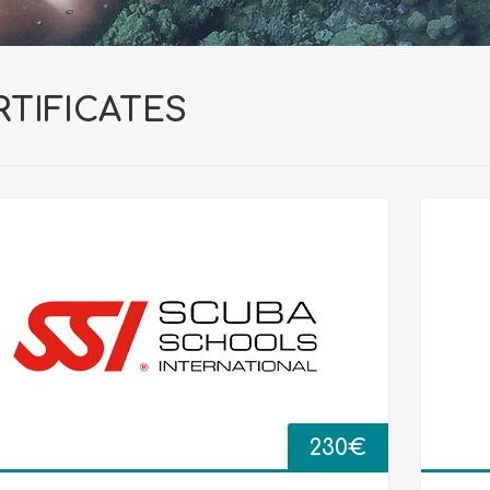
RTIFICATES
230
€