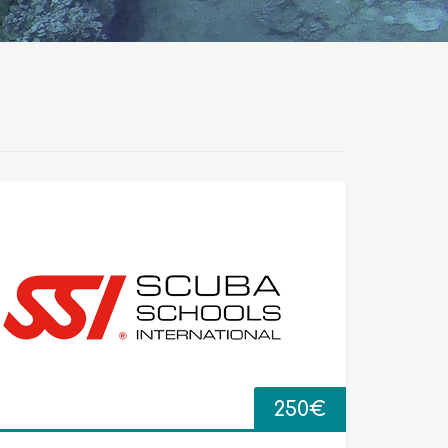
250
€