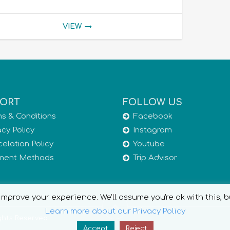
VIEW
ORT
FOLLOW US
s & Conditions
Facebook
acy Policy
Instagram
elation Policy
Youtube
ment Methods
Trip Advisor
mprove your experience. We'll assume you're ok with this, b
Learn more about our Privacy Policy
ights Reserved
Accept
Reject