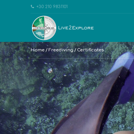
+30 210 9831101
Home
Freediving
Certificates