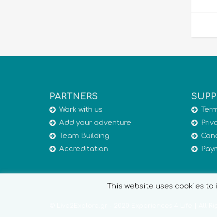
PARTNERS
SUPP
Work with us
Term
Add your adventure
Priv
Team Building
Canc
Accreditation
Pay
This website uses cookies to i
© Live2Explore.gr - 2020 Experiences 4 Life | All R