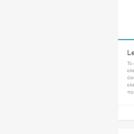
Le
Το
ελ
όσ
ελ
πο