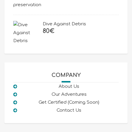
price
price
was:
is:
80€.
50€.
Dive Against Debris
80
€
COMPANY
About Us
Our Adventures
Get Certified (Coming Soon)
Contact Us