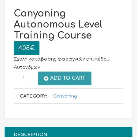
Canyoning
Autonomous Level
Training Course
405
€
Σχολή κατάβασης φαραγγιών επιπέδου
Αυτονόμων
Canyoning
ADD TO CART
Autonomous
CATEGORY:
Canyoning
Level
Training
Course
DESCRIPTION