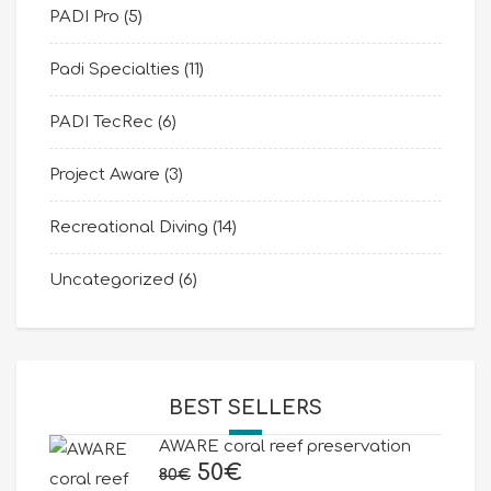
PADI Pro
(5)
Padi Specialties
(11)
PADI TecRec
(6)
Project Aware
(3)
Recreational Diving
(14)
Uncategorized
(6)
BEST SELLERS
AWARE coral reef preservation
Original
Current
50
€
80
€