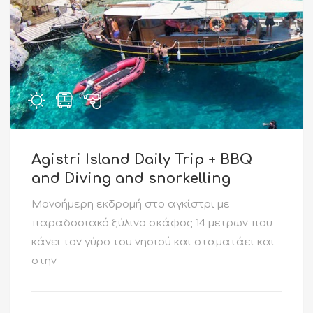
Agistri Island Daily Trip + BBQ
and Diving and snorkelling
Mονοήμερη εκδρομή στο αγκίστρι με
παραδοσιακό ξύλινο σκάφος 14 μετρων που
κάνει τον γύρο του νησιού και σταματάει και
στην