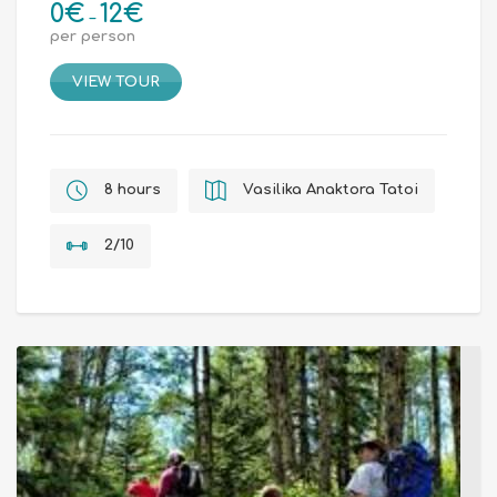
0
€
12
€
Price
–
per person
range:
0€
VIEW TOUR
through
12€
8 hours
Vasilika Anaktora Tatoi
2/10