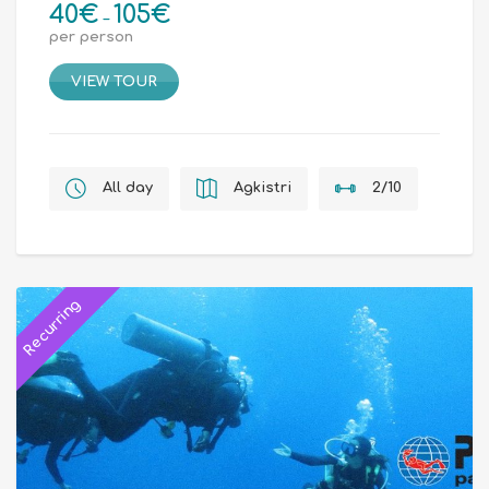
40
€
105
€
Price
–
per person
range:
40€
VIEW TOUR
through
105€
All day
Agkistri
2/10
Recurring