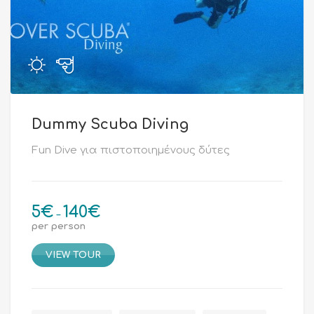
Dummy Scuba Diving
Fun Dive για πιστοποιημένους δύτες
5
€
140
€
Price
–
per person
range:
5€
VIEW TOUR
through
140€