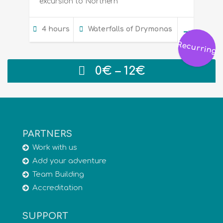
excursion to Northern
4 hours
Waterfalls of Drymonas
Recurring
Price
0
€
–
12
€
range:
0€
through
12€
PARTNERS
Work with us
Add your adventure
Team Building
Accreditation
SUPPORT