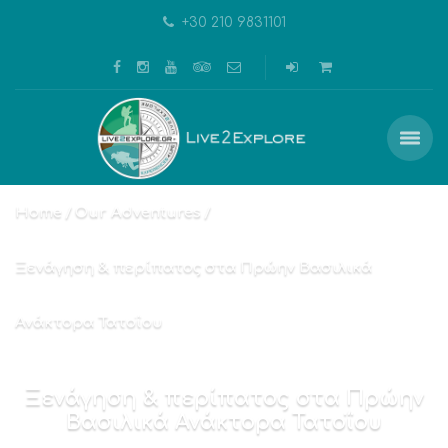
+30 210 9831101
Home
Our Adventures
Ξενάγηση & περίπατος στα Πρώην Βασιλικά
Ανάκτορα Τατοΐου
Ξενάγηση & περίπατος στα Πρώην
Βασιλικά Ανάκτορα Τατοΐου